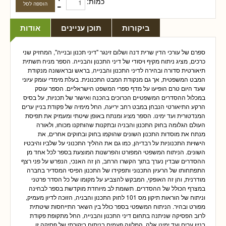
כמות:
ביקורות
תוכן עניינים
אודות
ספרם של עורכי הדין שרית דנה ושלום זינגר "דיני תכנון ובנייה", המחזיק שני
כרכים, מציג ניתוח מקיף ויסודי של דיני התכנון והבנייה. הספר מניח תשתית
תיאורטית סדורה ובהירה לדיני התכנון והבנייה, בראש ובראשונה מנקודת
המבט המשפטית, אך גם מנקודת המבט התכנונית. בעלת מימדי עומק עיוני
שעד היום טרם הופיעו על מדף ספרי המשפט הישראליים. הספר עוסק
במכלול ההסדרים המשפטיים הכרוכים בהכנה ואישור של תכניות, על בסיס
הרקע התיאורטי הנבחן במבט רחב יריעה, החל מימיה של פקודת בניין ערים
המנדטורית ועד ימינו. הספר מציג ומנתח באופן שיטתי ומעמיק את תפיסת
העולם הגלומה בחוק התכנון והבניה ובתקנות שהותקנו מכוחו, ולאורה
מנתח את מוסדות התכנון השונים שהוקמו בחוק ובחוקים אחרים, את
הישויות התכנוניות על רבדיהן, כמו גם את ההליך התכנוני על שלביו והיבטיו
השונים. הניתוח המשפטי המפורט והפרשנות המוצעת בספר לכל אחד מן
ההסדרים שבדין נערך בתוך הקשרו הרחב, הן זה האנכי, הנפרש על פני רצף
התפתחותו של הרעיון התכנוני ותפקידו של התכנון הפיסי המסדיר בחברה
מודרנית, והן זה האופקי, המבקש להצביע על מקומו של כל הסדר פרטני
במצרף הכולל של ההסדרים. תשומת לב מיוחדת מוקדשת בספר לבחינה
וניתוח של הוראות תיקון מס 101 לחוק התכנון והבניה, הזוכה לדיון מעמיק,
מפורט ובהיר. הניתוח המשפטי בספר כולל בין השאר התייחסות שיטתית
לרוב הפסיקה שניתנה בתחום דיני התכנון והבנייה, החל מתקופת פקודת
בניין ערים ועד ימינו אלה, המלווה פעמים בניתוח ביקורתי של פסיקה זו,