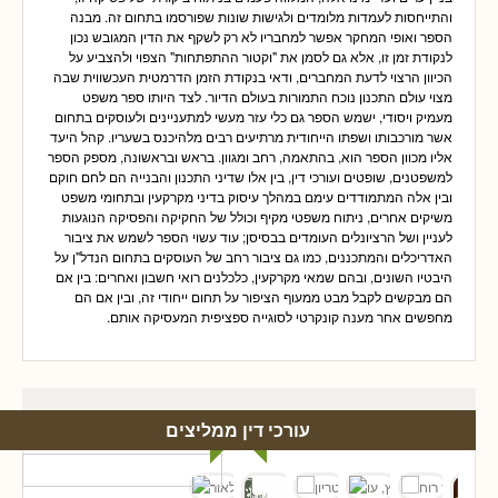
והתייחסות לעמדות מלומדים ולגישות שונות שפורסמו בתחום זה. מבנה
הספר ואופי המחקר אפשר למחבריו לא רק לשקף את הדין המגובש נכון
לנקודת זמן זו, אלא גם לסמן את "וקטור ההתפתחות" הצפוי ולהצביע על
הכיוון הרצוי לדעת המחברים, ודאי בנקודת הזמן הדרמטית העכשווית שבה
מצוי עולם התכנון נוכח התמורות בעולם הדיור. לצד היותו ספר משפט
מעמיק ויסודי, ישמש הספר גם כלי עזר מעשי למתעניינים ולעוסקים בתחום
אשר מורכבותו ושפתו הייחודית מרתיעים רבים מלהיכנס בשעריו. קהל היעד
אליו מכוון הספר הוא, בהתאמה, רחב ומגוון. בראש ובראשונה, מספק הספר
למשפטנים, שופטים ועורכי דין, בין אלו שדיני התכנון והבנייה הם לחם חוקם
ובין אלה המתמודדים עימם במהלך עיסוק בדיני מקרקעין ובתחומי משפט
משיקים אחרים, ניתוח משפטי מקיף וכולל של החקיקה והפסיקה הנוגעות
לעניין ושל הרציונלים העומדים בבסיסן; עוד עשוי הספר לשמש את ציבור
האדריכלים והמתכננים, כמו גם ציבור רחב של העוסקים בתחום הנדל"ן על
היבטיו השונים, ובהם שמאי מקרקעין, כלכלנים רואי חשבון ואחרים: בין אם
הם מבקשים לקבל מבט ממעוף הציפור על תחום ייחודי זה, ובין אם הם
מחפשים אחר מענה קונקרטי לסוגייה ספציפית המעסיקה אותם.
עורכי דין ממליצים