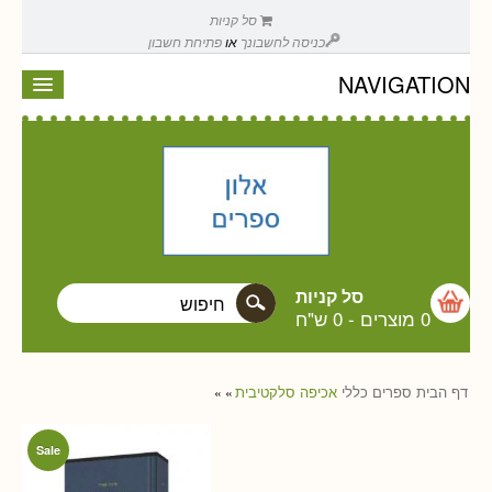
סל קניות
כניסה לחשבונך
או
פתיחת חשבון
NAVIGATION
סל קניות
0 מוצרים
-
0 ש"ח
דף הבית
ספרים
כללי
אכיפה סלקטיבית
»
»
Sale