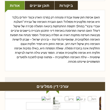
ביקורות
תוכן עניינים
אודות
האם אכיפת חוק שעות עבודה ומנוחה רק במרכז הארץ וכנגד יהודים בלבד
היא אכיפה סלקטיבית פסולה? האם הגברת האכיפה של עבירת "העלבת
עובדי ציבור" במהלך תקופת ההתנתקות ביטאה הפעלה סבירה של שיקול
דעת? האם הגישה המרוסנת באכיפת דיני התכנון והבנייה ביישובים ערביים
מבטאת העדפה מתקנת ראויה או הפליה באכיפה? הספר מנתח את תופעת
האכיפה הסלקטיבית, שמאפיינת מדינות – וביניהן ישראל – שבהן לרשויות
האכיפה ניתן שיקול דעת רחב. אכיפת החוק היא תמיד חלקית ועצם
החלקיות אינה בהכרח פסולה. שאלת המפתח היא, באילו נסיבות אכיפה
חלקית היא אכיפה סלקטיבית אסורה. הספר מציע עילה חדשה לביקורת
שיפוטית – עילת האכיפה הסלקטיבית – ומתווה קווים לתוכנה ולסעדים
המשפטיים שיינתנו מכוחה.
עורכי דין ממליצים