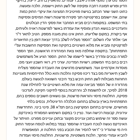
הדיון ופורש תמונה רחבה ומקיפה של לשון החוק ויישומה, הלכה ומעשה.
כחוט השני שזור הכתוב בגישה פוזיטיבית המציגה את עיקרי החוק כמות
שהם, את יישומם בפרקטיקה תוך סקירת פרשנות רשות המיסים ופסיקות
בתי המשפט. במקומות רבים מביא המחבר את פסקי הדין הבולטים
והעדכניים בנושא הנדון ומוסיף את עמדתו באשר לפרשנות ראויה ולעיתים,
אף ביקורת, במקום שלדעתו, החוק אינו נותן מענה מספק. הטיב לתאר ד"ר
אבי אלתר עליו השלום: "הספר מצליח לשלב בדרך יוצאת דופן בין התיאוריה
לפרקטיקה ומביא את מלוא השינויים בחקיקה ואת הפסיקות החשובות עפ"י
התפתחותן". בתקופה שחלפה מאז צאת המהדורה הראשונה, הפך הספר
למורה נבוכים ומדריך באשר ליישומו של החוק. הספר הגיע אל משתמשים
רבים בהם בתי המשפט, רשויות המדינה, עורכי דין, רואי חשבון יועצי מס,
מוסדות אקדמיים ועוד. משתמשים מדגישים את העובדה שהספר מצליח
לשבץ תיאוריות מס בצד ריכוז פסיקה והלכות והוא כולל התייחסויות מעניינות
החורגות מגבולות לשון החוק היבש בצד היבטי השוואה לנעשה בעולם.
מהדורה זו של הספר מביאה עמה את מלוא השינויים עד לתחילת שנת
2018. לפיכך, זכו לתשומת לב והרחבות בנוסף לתיקוני חקיקה, לעדכוני
פסיקה, החלטות מיסוי והוראות פרשנות, גם נושאים חשובים נוספים בהם,
התפתחויות בארץ ובעולם בתחום הכלכלה הדיגיטלית, נכסים בלתי
מוחשיים, שינויים בתחום המקרקעין בהם תמ"א 38, פינוי בינוי, התחדשות
עירונית, קבוצות רכישה ועוד. נציין כי במקום השימוש המסורתי באינדקס,
עושה ספר זה שימוש בתוכן עניינים מקוצר ובתוכן עניינים מפורט. הוויתור על
האינדקס נעשה לנוכח העובדה שהספר נצמד במלואו לנוסח ועימוד החוק.
היה מי שהגדיר כי "ראוי להסיר את הכובע בפני החלטה זו, המאפשרת
להביא עמודי מחקר, הלכות משפטיות, פרשנויות, החלטות מיסוי ועמדות