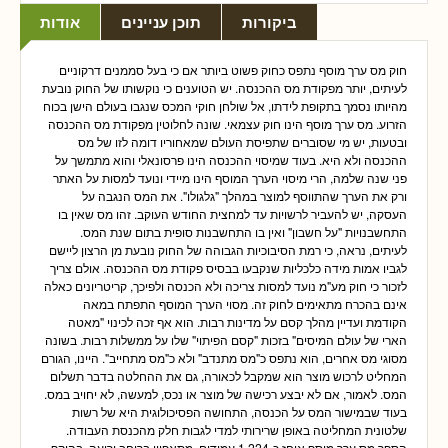
ביקורות
תוכן עניינים
אודות
חוק מס ערך מוסף נתפס כחוק פשוט ביותר אם כי בעל סממנים דרקוניים
לעיתים, יותר מפקודת מס ההכנסה. יש הטוענים כי נוקשותו של החוק נובעת
מהיותו נסמך בתקופת לידתו, אל שולחן חוקי המכס שנגבו בעולם הישן בכוח
הזרוע. מס ערך מוסף הינו חוק עצמאי. שונה לחלוטין מפקודת מס ההכנסה
ובטעות, יש מי שסוברים שתפיסת העולם שמאחוריו דומה לזו של מס
ההכנסה ולא היא. בעוד שמיסוי ההכנסה הינו פרסונאלי והוא מתמשך על
פני שנה שלמה, הרי מיסוי הערך המוסף הינו מיידי ונועד למסות על האתר
ורק את הערך שהתווסף למוצר במהלך "גלגולו". את המס הנגבה על
העסקה, יש להעביר לרשויות עד למחצית החודש העוקב. זהו מס שאין בו
התחשבנויות "על חשבון" ואין בו התחשבנות סופית בתום שנת המס.
לעיתים, נראה, כי רמת הסיבוכיות הגבוהה של החוק נובעת מן הרצון ליישם
לגביו אמות מידה כלכליות שנקבעו בבסיס פקודת מס ההכנסה. אולם צריך
לזכור כי חוק מע"מ נועד למסות צריכה ולא הכנסה ולפיכך, קריטריונים כאלה
אינם בהכרח מתאימים לחוק זה. מסוי הערך המוסף התפתח במאה
הקודמת ועדיין מהלך קסם על מדינות רבות. הוא אף זכה לכינוי "מאטה
הארי של עולם המיסים" בזכות "קסם הפיתוי" שלו על ממשלות רבות. בשונה
מסוגי מס אחרים, הוא נתפס כ"מס מתנדב" ולא כ"מס מתחייב". היינו, הגורם
המחליט לרכוש מוצר הוא שמקבל לכאורה, גם את ההחלטה בדבר תשלום
המס. לאמור, אם לא יבצע רכישה של מוצר או נכס, למעשה, לא יחויב במס.
בעוד שבמישור המס על הכנסה, התחושה הפסיכולוגית היא של רשות
שלטונית המחליטה באופן שרירותי למדי לגבות חלק מהכנסת העבודה.
הספר מס ערך מוסף אוחז כ-1,224 עמודים. מתאפיין ברוחב יריעה, בהיקף