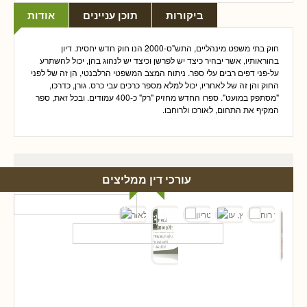
ביקורות
תוכן עניינים
אודות
חוק בתי משפט מינהליים, התש"ס-2000 הנו חוק חדש יחסית. דיון
בהוראותיו, אשר יבהיר כיצד יש לפרשן וכיצד יש לנהוג בהן, יכול להשתרע
על-פני דפים רבים עלי ספר. ניתוח המצב המשפטי הרלבנטי, הן זה של לפני
החוק והן זה של לאחריו, יכול למלא מספר כרכים עבי כרס. גורן, כדרכו,
"מסתפק במועט". ספרו החדש מחזיק "רק" כ-400 עמודים. ובכל זאת, ספר
המקיף את התחום, לאורכו ולרוחבו.
עורכי דין ממליצים