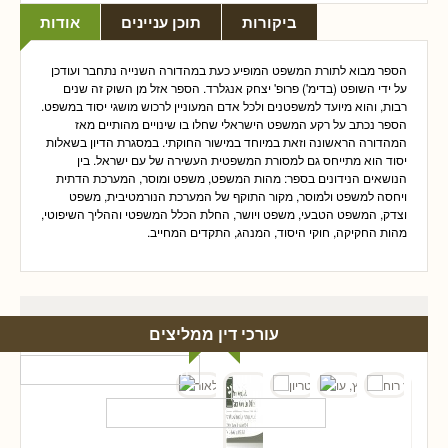
ביקורות
תוכן עניינים
אודות
הספר מבוא לתורת המשפט המופיע כעת במהדורה השנייה נתחבר ועודכן
על ידי השופט (בדימ') פרופ' יצחק אנגלרד. הספר אזל מן השוק זה שנים
רבות, והוא מיועד למשפטנים ולכל אדם המעוניין לרכוש מושגי יסוד במשפט.
הספר נכתב על רקע המשפט הישראלי שחלו בו שינויים מהותיים מאז
המהדורה הראשונה וזאת במיוחד במישור החוקתי. במסגרת הדיון בשאלות
יסוד הוא מתייחס גם למסורת המשפטית העשירה של עם ישראל. בין
הנושאים הנידונים בספר: מהות המשפט, משפט ומוסר, המערכת הדתית
ויחסה למשפט ולמוסר, מקור התוקף של המערכת הנורמטיבית, משפט
וצדק, המשפט הטבעי, משפט ויושר, החלת הכלל המשפטי וההליך השיפוטי,
מהות החקיקה, חוקי היסוד, המנהג, התקדים המחייב.
עורכי דין ממליצים