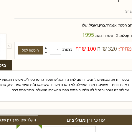
Sha
תב הספר:
אנגלרד,ברק,ראבילו,שלו
1995
ד קטלוגי:
2
שנת הוצאה:
מחיר:
320 ש"ח
100 ש"ח
כמות:
ביק
בספר זה אנו מבקשים להציב יד ושם למורנו הדגול פרופסור גד טדסקי ז"ל. אסופת המאמרים
כאדם וכחם – משפט. דמותו האצילה לא תשכח מלבנו: איש אשכולות ואיש אמת היה, שתורתו 
עד לשיבה טובה והנחיל לנו מלוא חופניים מפרי מחשבתו המעולה. מתוך פתח דבר.
עורכי דין ממליצים