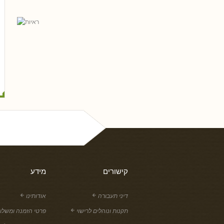
גאל פריי, עו
גלית שאבי-וינמן
רם שכטר
ארז רוח
טלי חץ, 
שי
נסים ונונו
קישורים
מידע
דיני תעבורה
אודותינו
תקנות ונוהלים לרישוי
פרטי הזמנה ומשלו