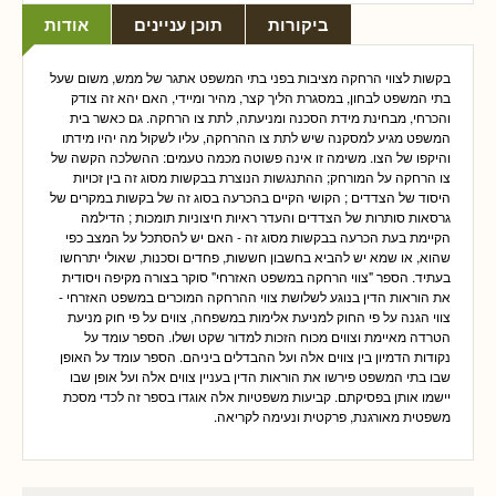
ביקורות
תוכן עניינים
אודות
בקשות לצווי הרחקה מציבות בפני בתי המשפט אתגר של ממש, משום שעל
בתי המשפט לבחון, במסגרת הליך קצר, מהיר ומיידי, האם יהא זה צודק
והכרחי, מבחינת מידת הסכנה ומניעתה, לתת צו הרחקה. גם כאשר בית
המשפט מגיע למסקנה שיש לתת צו ההרחקה, עליו לשקול מה יהיו מידתו
והיקפו של הצו. משימה זו אינה פשוטה מכמה טעמים: ההשלכה הקשה של
צו הרחקה על המורחק; ההתנגשות הנוצרת בבקשות מסוג זה בין זכויות
היסוד של הצדדים ; הקושי הקיים בהכרעה בסוג זה של בקשות במקרים של
גרסאות סותרות של הצדדים והעדר ראיות חיצוניות תומכות ; הדילמה
הקיימת בעת הכרעה בבקשות מסוג זה - האם יש להסתכל על המצב כפי
שהוא, או שמא יש להביא בחשבון חששות, פחדים וסכנות, שאולי יתרחשו
בעתיד. הספר "צווי הרחקה במשפט האזרחי" סוקר בצורה מקיפה ויסודית
את הוראות הדין בנוגע לשלושת צווי ההרחקה המוכרים במשפט האזרחי -
צווי הגנה על פי החוק למניעת אלימות במשפחה, צווים על פי חוק מניעת
הטרדה מאיימת וצווים מכוח הזכות למדור שקט ושלו. הספר עומד על
נקודות הדמיון בין צווים אלה ועל ההבדלים ביניהם. הספר עומד על האופן
שבו בתי המשפט פירשו את הוראות הדין בעניין צווים אלה ועל אופן שבו
יישמו אותן בפסיקתם. קביעות משפטיות אלה אוגדו בספר זה לכדי מסכת
משפטית מאורגנת, פרקטית ונעימה לקריאה.