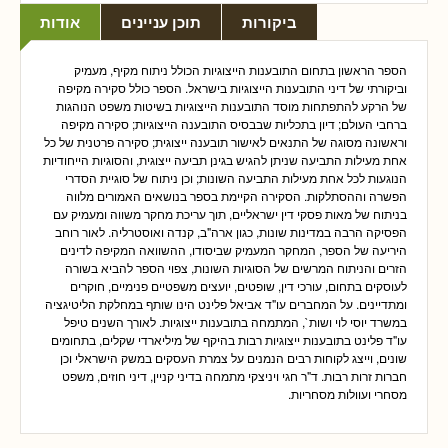
ביקורות
תוכן עניינים
אודות
הספר הראשון בתחום התובענות הייצוגיות הכולל ניתוח מקיף, מעמיק
וביקורתי של דיני התובענות הייצוגיות בישראל. הספר כולל סקירה מקיפה
של הרקע להתפתחות מוסד התובענות הייצוגיות בשיטות משפט הנוהגות
ברחבי העולם; דיון בתכליות שבבסיס התובענה הייצוגיות; סקירה מקיפה
וראשונה מסוגה של התנאים לאישור תובענה ייצוגית; סקירה פרטנית של כל
אחת מעילות התביעה שניתן להגיש בגינן תביעה ייצוגית, והסוגיות הייחודיות
הנוגעות לכל אחת מעילות התביעה השונות; וכן ניתוח של סוגיית הסדרי
הפשרה וההסתלקות. הסקירה הקיימת בספר בנושאים האמורים מלווה
בניתוח של מאות פסקי דין ישראליים, תוך עריכת מחקר משווה ומעמיק עם
הפסיקה הרבה במדינות שונות, כגון ארה"ב, קנדה ואוסטרליה. לאור רוחב
היריעה של הספר, המחקר המעמיק שביסודו, ההשוואה המקיפה לדינים
הזרים והניתוח המרשים של הסוגיות השונות, צפוי הספר להביא בשורה
לעוסקים בתחום, עורכי דין, שופטים, יועצים משפטיים פנימיים, חוקרים
ומתדיינים. על המחברים עו"ד אביאל פלינט הינו שותף במחלקת הליטיגציה
במשרד יוסי לוי ושות`, המתמחה בתובענות ייצוגיות. לאורך השנים טיפל
עו"ד פלינט בתובענות ייצוגיות רבות בהיקף של מיליארדי שקלים, בתחומים
שונים, וייצג לקוחות רבים הנמנים על צמרת העסקים במשק הישראלי וכן
חברות זרות רבות. ד"ר חגי ויניצקי מתמחה בדיני קניין, דיני חוזים, משפט
מסחרי ועוולות מסחריות.