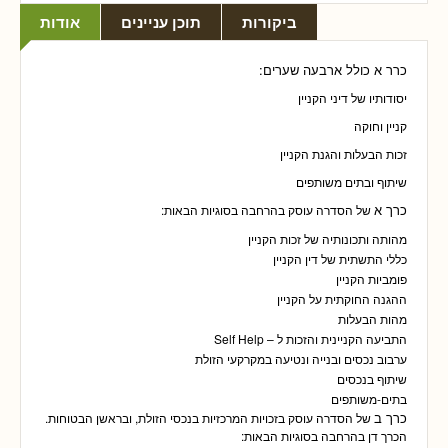
ביקורות
תוכן עניינים
אודות
כרר א כולל ארבעה שערים:
יסודותיו של דיני הקניין
קניין וחוקה
זכות הבעלות והגנת הקניין
שיתוף ובתים משותפים
כרך א
של הסדרה עוסק בהרחבה בסוגיות הבאות:
מהותה ותכונותיה של זכות הקניין
כללי התשתית של דין הקניין
פומביות הקניין
ההגנה החוקתית על הקניין
מהות הבעלות
התביעה הקניינית והזכות ל – Self Help
ערבוב נכסים ובנייה ונטיעה במקרקעי הזולת
שיתוף בנכסים
בתים-משותפים
כרך ב
של הסדרה עוסק בזכויות המרכזיות בנכסי הזולת, ובראשן הבטוחות.
הכרך דן בהרחבה בסוגיות הבאות: