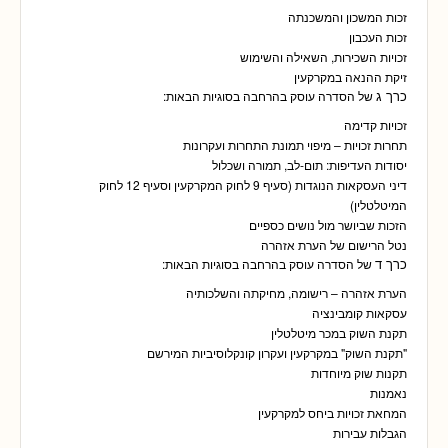
זכות המשכון והמשכנתה
זכות העכבון
זכויות השכירות, השאילה והשימוש
זיקת ההנאה במקרקעין
כרך ג
של הסדרה עוסק בהרחבה בסוגיות הבאות:
זכויות קדימה
תחרות זכויות – מיפוי תמונת התחרות ועקרונות
יסודות העדיפות: תום-לב, תמורה ושכלול
דיני העסקאות הנוגדות (סעיף 9 לחוק המקרקעין וסעיף 12 לחוק
המיטלטלין)
הזכות שביושר מול נושים כספיים
נטל הרישום של הערת אזהרה
כרך ד
של הסדרה עוסק בהרחבה בסוגיות הבאות:
הערת אזהרה – רישומה, מחיקתה והשלכותיה
עסקאות קומבינציה
תקנת השוק במכר מיטלטלין
"תקנת השוק" במקרקעין ועקרון קונקלוסיביות המירשם
תקנות שוק מיוחדות
נאמנות
המחאת זכויות ביחס למקרקעין
הגבלות עבירות