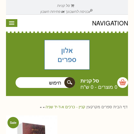
סל קניות
כניסה לחשבונך
או
פתיחת חשבון
NAVIGATION
סל קניות
0 מוצרים
-
0 ש"ח
דף הבית
ספרים
מקרקעין
קניין - כרכים א-ד-יד שניה
»
»
Sale