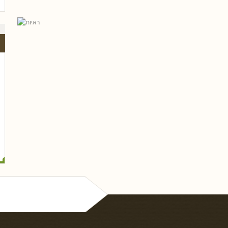
אל פריי, עו
גלית שאבי-וינמן
רם שכטר
ארז רוח
טלי חץ, עו
שי כ
נסים ונונו