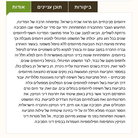
ביקורות
תוכן עניינים
אודות
זיהומים סביבתיים הם מראה שכיח בישראל. צפיפותה הרבה של המדינה,
התיעוש הגובר והתחבורה המתפתחת, יחד עם סדר יום לאומי שבו הסביבה
נדחקת לשוליים, הביאו למצב שבו כל אחד מתושבי המדינה חשוף לזיהומים
שונים בכל רגע נתון. יכולתו של המשפט המינהלי למנוע זיהומים מוגבלת וכך
נותרות פגיעות רבות הנובעות מזיהומים ללא טיפול משפטי. בעשור האחרון
גברה ההכרה במצב עגום זה ובצורך למצוא כלים משפטיים אחרים לטיפול
בזיהומים. התפתחויות שונות בדיני הנזיקין מאפשרות לו היום למלא חלל זה
ולתפוס מקום של כבוד, לצד המשפט המינהלי, בטיפול בזיהומים שונים.
לאור זאת, ניכרת בשנים האחרונות עלייה ניכרת, הן בישראל הן בעולם כולו,
במספר התביעות הנזיקין המוגשות בגין נזקים שנגרמו כתוצאה מזיהומים
סביבתיים – החל מתביעות בשל חשיפה לקרינה מאנטנות סלולריות, עבור
דרך תביעות בשל חשיפה למזהמים שונים הנפלטים ממפעלים וכלה
בתביעות בשל חשיפה לזיהומים בנחלים ובים. עם זאת, עד היום טרם
התפרסם חיבור אשר בודק באופן שיטתי את יתרונות דיני הנזיקין, את
חסרונותיהם ואת מגבלותיהם מבחינת הצדדים לתביעות, בתי המשפט
המנהלים אותן, הסביבה שבה אנו חיים, דיני הנזיקין והחברה הישראלית.
הספר הנוכחי ממלא חלל זה על ידי בחינה שיטתית של עילות התביעה
השונות הפתוחות בפני מי שנפגע מזיהום סביבתי, אל מול מטרות דיני
הנזיקין והתפיסות הפילוסופיות העומדות בבסיס דיני הסביבה.