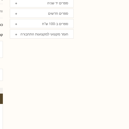
ספרים יד שניה
re
ספרים חדשים
ספרים ב-100 ש"ח
כו
חומר מקצועי למקצועות התחבורה
קו
 פריי, עו
גלית שאבי-וינמן
רם שכטר
ארז רוח
טלי חץ, עו"
שי כה