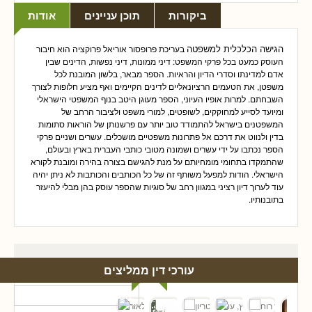
ביקורות
תוכן עניינים
אודות
הגישה הכלכלית למשפטה
בעריכת פרופסור אוריאל פרוקציה הוא חיבור
העוסק כמעט בכל פרקי המשפט: דיני ממונות, דיני נפשות, הדינים שבין
אדם למדינתו וסדרי הדיון והראיות. הספר מבאר, בלשון המובנת לכל
משפטן, את הטעמים הרציונאליים לדינים הקיימים ואף מציע חלופות לצורך
השבחתם. למרות אופיו העיוני, הספר מעוגן היטב בנוף המשפטי הישראלי
ומיועד לסייע למחוקקים, לשופטים, למורי משפט ולציבור הרחב של
המשפטנים בישראל להתמודד טוב יותר עם פרשנותן של הוראות סתומות
בדין ולנווט את דרכם אל פתרונות משפטיים מושכלים. עשרים ושניים פרקי
הספר נכתבו על ידי עשרים ושמונה מטובי כותבי העברית בארץ ובעולם,
שהתמקדו בתחומי מומחיותם על מנת להגישם בצורה בהירה ומובנת לקורא
הישראלי. הודות למפעל משותף זה של כל הכותבים והכותבות לא ניתן יהיה
עוד לערוך דיון רציני במגוון רחב של סוגיות שהספר עוסק בהן מבלי להיעזר
בתובנותיו.
עורכי דין ממליצים