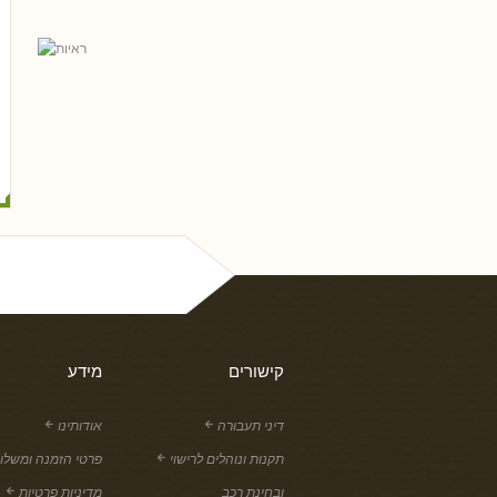
אל פריי, עו
גלית שאבי-וינמן
רם שכטר
ארז רוח
טלי חץ, ע
שי 
נסים ונונו
קישורים
מידע
דיני תעבורה
אודותינו
תקנות ונוהלים לרישוי
פרטי הזמנה ומשלו
ובחינת רכב
מדיניות פרטיות