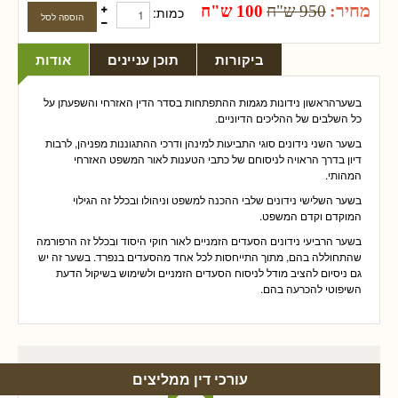
מחיר:
950 ש"ח
100 ש"ח
כמות:
ביקורות
תוכן עניינים
אודות
בשערהראשון נידונות מגמות ההתפתחות בסדר הדין האזרחי והשפעתן על
כל השלבים של ההליכים הדיוניים.
בשער השני נידונים סוגי התביעות למינהן ודרכי ההתגוננות מפניהן, לרבות
דיון בדרך הראויה לניסוחם של כתבי הטענות לאור המשפט האזרחי
המהותי.
בשער השלישי נידונים שלבי ההכנה למשפט וניהולו ובכלל זה הגילוי
המוקדם וקדם המשפט.
בשער הרביעי נידונים הסעדים הזמניים לאור חוקי היסוד ובכלל זה הרפורמה
שהתחוללה בהם, מתוך התייחסות לכל אחד מהסעדים בנפרד. בשער זה יש
גם ניסיום להציב מודל לניסוח הסעדים הזמניים ולשימוש בשיקול הדעת
השיפוטי להכרעה בהם.
עורכי דין ממליצים