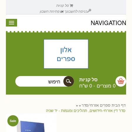
סל קניות
כניסה לחשבונך
או
פתיחת חשבון
NAVIGATION
סל קניות
0 מוצרים
-
0 ש"ח
דף הבית
ספרים
אזרחי/סדר
»
»
סדר דין אזרחי-חידושים, תהליכים ומגמות - יד שניה
Sale