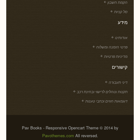
הקמת חשבון
סל קניות
מידע
אודותינו
פרטי הזמנה ומשלוח
מדיניות פרטיות
קישורים
דיני תעבורה
תקנות ונוהלים לרישוי ובחינת רכב
דוגמאות חוזים וכתבי טענות
Pav Books - Responsive Opencart Theme © 2014 by
Pavothemes.com
All reversed.