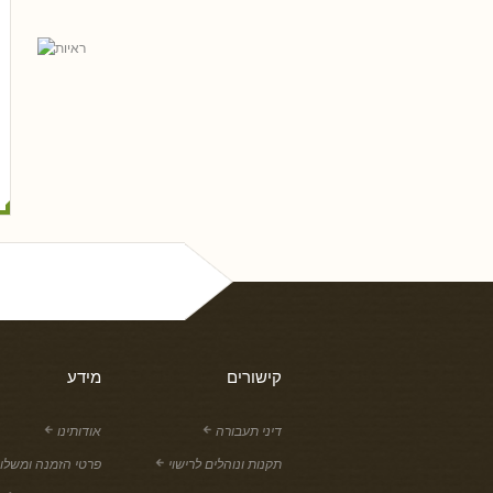
רן שושני
עו''ד יעקב רוזנברג ושות'
עו"ד יוסף ויצמן
יגאל פריי, 
ניר שושני, עו"ד
אביעד דיין
קישורים
מידע
דיני תעבורה
אודותינו
תקנות ונוהלים לרישוי
פרטי הזמנה ומשלו