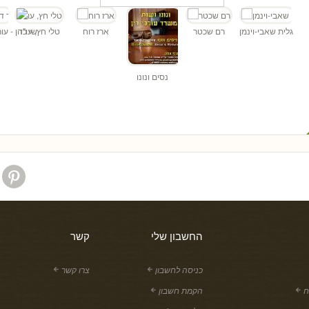
עו
גלית שאבי-וינמן
רם שכטר
ארז רוח
טלי חץ, עו"ד
שי כהן - עור
נסים ונונו
החשבון שלי
קשר
כניסה לחשבון
צרו קשר
ח
הקמת חשבון