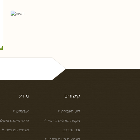
אל פריי, עו
גלית שאבי-וינמן
רם שכטר
ארז רוח
טלי חץ, עו
שי כ
נסים ונונו
קישורים
מידע
דיני תעבורה
אודותינו
תקנות ונוהלים לרישוי
פרטי הזמנה ומשלו
ובחינת רכב
מדיניות פרטיות
דוגמאות חוזים וכתבי