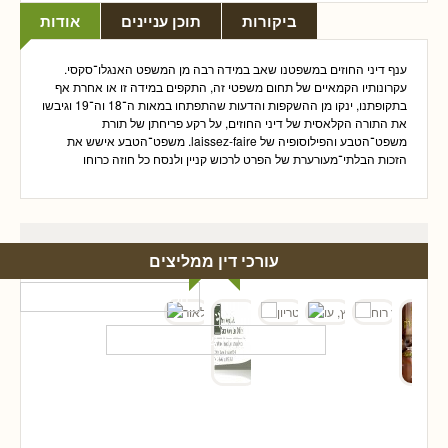
ביקורות
תוכן עניינים
אודות
ענף דיני החוזים במשפטנו שאב במידה רבה מן המשפט האנגלו־סקסי.
עקרונותיו הקמאיים של תחום משפטי זה, התקפים במידה זו או אחרת אף
בתקופתנו, ינקו מן ההשקפות והדעות שהתפתחו במאות ה־18 וה־19 וגיבשו
את התורה הקלאסית של דיני החוזים, על רקע פריחתן של תורת
משפט־הטבע והפילוסופיה של laissez-faire. משפט־הטבע אישש את
הזכות הבלתי־מעורערת של הפרט לרכוש קניין ולנסח כל חוזה כרוחו
עורכי דין ממליצים