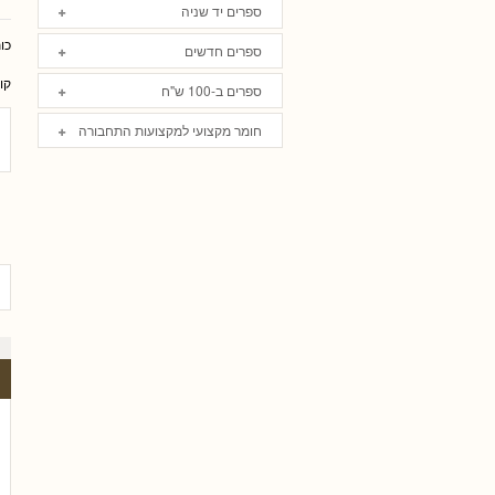
ספרים יד שניה
כו
ספרים חדשים
קו
ספרים ב-100 ש"ח
חומר מקצועי למקצועות התחבורה
אל פריי, עו
גלית שאבי-וינמן
רם שכטר
ארז רוח
טלי חץ, עו
שי כ