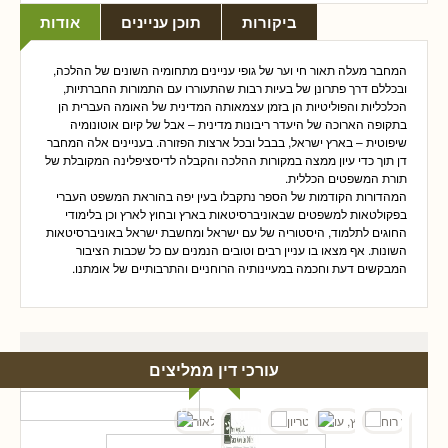
ביקורות
תוכן עניינים
אודות
המחבר מעלה תאור חי וער של גופי עניינים מתחומיה השונים של ההלכה,
ובכללם דרך פתרונן של בעיות רבות שהתעוררו עם התמורות החברתיות,
הכלכליות והפוליטיות הן בזמן עצמאותה המדינית של האומה העברית הן
בתקופה הארוכה של היעדר ריבונות מדינית – אבל של קיום אוטונומיה
שיפוטית – בארץ ישראל, בבבל ובכל ארצות הפזורה. בעניינים אלה המחבר
דן תוך כדי עיון ממצה במקורות ההלכה והקבלה לדיסציפלינה המקובלת של
תורת המשפטים הכללית.
המהדורות הקודמות של הספר נתקבלו בעין יפה בהוראת המשפט העברי
בפקולטאות למשפטים שבאוניברסיטאות בארץ ובחוץ לארץ וכן בלימודי
החוגים לתלמוד, היסטוריה של עם ישראל ומחשבת ישראל באוניברסיטאות
השונות. אף מצאו בו עניין רבים וטובים הנמנים עם כל שכבות הציבור
המבקשים דעת וחכמה במעיינותיה הרוחניים והתרבותיים של אומתנו.
עורכי דין ממליצים