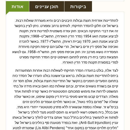
ביקורות
תוכן עניינים
אודות
להתדיינות אזרחית חוצת גבולות היבטים רבים והיא מעוררת שאלות רבות.
בישראל זכו חלקן להסדר תחיקתי, לעיתים נרחב ומפורט. ניתן לציין בהקשר
זה את דברי החקיקה הבאים: חוק עזרה משפטית למדינות זרות; תקנות
לביצוע אמנת האג 1954 (סדר הדין האזרחי), התשכ"ט–1968; ותקנות
לביצוע אמנת האג, 1970 (גביית ראיות), התשל"ז-1977. באשר להכרה
ואכיפה של פסקי דין זרים בישראל, הרי שלגביהם קיימת חקיקה מיוחדת
המסדירה נושא מורכב זה: חוק אכיפת פסקי חוץ, התשי"ח–1958. גם לנושא
המצאת כתבי בית-דין מחוץ לתחום השיפוט קיים הסדר תחיקתי מפורט
למדי במסגרת תקנות סדר הדין האזרחי.
לצד אלה, בולט בהעדרו הסדר תחיקתי לשאלות רבות אחרות המתעוררות
ביחס להתדיינות חוצת גבולות. בראש ובראשונה בולט העדרו של הסדר כזה
בתחום הסעדים הזמניים בהקשר של התדיינות חוצת גבולות, אולם חסר זה
קיים גם בשורת נושאים אחרים, ובהם שאלות כמו האם ובאיזו מידה על בתי
המשפט לדחות את מימוש סמכותם הסטטוטורית כאשר קורה לפחות אחד
מאלה: הצדדים קבעו מראש סעיפי ברירת דין ומקום שיפוט, או כאשר עולה
שאלה של "פורום בלתי נאות", או כאשר תלויים ועומדים הליכים זהים
בבימ"ש זר. שאלה נוספת שנשארה ללא פתרון סטטוטורי ייחודי היא מתי,
אם בכלל, בית משפט רשאי להוציא צו חוסם למנוע מצד להליך בישראל
לפתוח או להמשיך בהליכים בחו"ל כנגד אותם צדדים להליך בישראל ובאותו
עניין (
Anti-Suit Injunction
). זאת בנפרד מטענת סף בהליכים בישראל של
"הליכים תלויים ועומדים במקום אחד" (
Lis Alibi Pendens
) שמטרתו למנוע