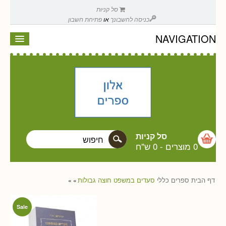
סל קניות
כניסה לחשבונך
או
פתיחת חשבון
NAVIGATION
סל קניות
0 מוצרים
-
0 ש"ח
דף הבית
ספרים
כללי
סעדים במשפט חוצה גבולות
»
»
Sale