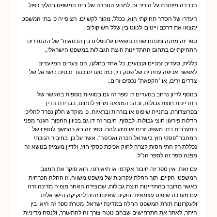
הכבדה מיותרת על היריב וכן למנוע הטרדה של בית המשפט בהליך כפול.
העדרו של הסדר תחיקתי הוא, ככלל, מקור לקשיים. הציפייה כי בתי המשפט
ימצאו את דרכם וייטיבו לנווט בין שלל השיקולים .
ספר זה מזהה ומנתח שורת נושאים ש"נופלים בין הכסאות" של ההסדרים
התחיקתיים בתחום ההתדיינות חוצת הגבולות במשפט הישראלי,.
כללית, סעדים זמניים וקבועים, כל אחד בחלקו, הם צעדים המיועדים
לאפשר אכיפה עתידית של פסק דין, כמו סעדים כנגד נכסים בישראל של
צדדים זרים, או "הקפאת" נכסים זרים..
בנוסף לדיון נרחב בסעדים דן ספר זה גם בסוגיות נוספות בהקשר של
התדיינות חוצת גבולות, ובהן: המצאה מחוץ לתחום, בברירת הדין
בפרוצדורה, בתניית שיפוט או בוררות ובראיות. כן מוקדש חלק נפרד להליכי
חדלות פירעון חוצי גבולות. לבסוף, חיבור זה דן גם בכיוון ההפוך: הגנה מפני
התערבות בתי משפט זרים או סיוע להם. ספר זה בא כהמשך לספרו של
המחבר "פסקי חוץ בישראל הכרה ואכיפה". אשר על כן, בחיבור הנוכחי
נכללת רק התייחסות קצרה לחוק אכיפת פסקי חוץ, ולדיון מעמיק בנושא זה
מפנה ספר זה לספר הנ"ל.
עם זאת, אין ספר זה חיבור אקדמי או תיאורטי. הוא סוקר את המצב
המשפטי הקיים, תוך החלת עקרונות של משפט משווה. זו החלה הכרחית
כאשר מדובר בהתדיינות חוצת גבולות, שמצידה האחר מצויה מדינה זרה
עם מערכת שיפוט עצמאית וחוקים שאינם זהים לחקיקה הישראלית
ולעקרונות תורת המשפט החלה במדינת ישראל. מטרת ספר זה היא, בין
היתר, לאתר את התרחישים שבהם נוטה צורך זה להתעורר, ולנסח מדיניות