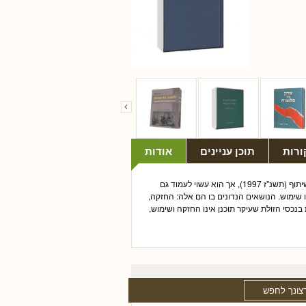
ורות
תוכן עניינים
אודות
כרך זה הוא המשכם של שני קודמיו: דיני קניין: חלק כללי (תשנ"ג 1993), דיני קניין: בעלות ושיתוף (תשנ"ז 1997), אך הוא עשוי לעמוד גם
 בנכסי הזולת (jura in re aliena) שתוכנן החזקה או שימוש. הנושאים הנדונים בו הם אלה: החזקה,
ת בנכסי הזולת שעיקר תוכנן אינו החזקה ושימוש,