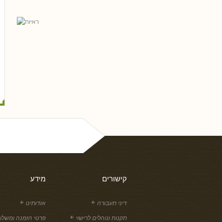
אל פריי, עו
גלית שאבי-וינמן
רם שכטר
ארז רוח
טלי חץ, עו
שי כ
נסים ונונו
קישורים
מידע
דיני תעבורה
אודותינו
תקנות ונוהלים לרישוי
פרטי הזמנה ומשלו