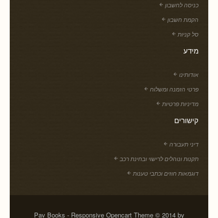
כניסה לחשבון
הקמת חשבון
סל קניות
מידע
אודותינו
פרטי הזמנה ומשלוח
מדיניות פרטיות
קישורים
דיני תעבורה
תקנות ונוהלים לרישוי ובחינת רכב
דוגמאות חוזים וכתבי טענות
Pav Books - Responsive Opencart Theme © 2014 by