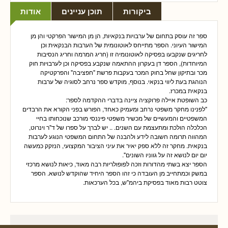
ביקורות
תוכן עניינים
אודות
ספר זה עוסק בתחום של ערבויות בנקאיות, הן מן המישור הפרקטי והן מן
המישור העיוני. הספר מתייחס לאוטונומית של הערבות הבנקאית וכן
לחריגים שנקבעו בפסיקה לאוטונומיה זו (חריג המרמה וחריג הנסיבות
המיוחדות), הספר דן בעקרון ההתאמה שנקבע בפסיקה וכן לערבויות חוק
מכר ובתיקון שחל בחוק המכר בעקבות פרשת "חפציבה" והפרקטיקה
הנוהגת בעת ליווי בנקאי. בנוסף, מוקדש ספר נרחב לסוגיה של ערבות
בנקאית במכרז.
כב השופטת איילה פרוקציה ציינה בדברי ההקדמה לספר:
"לפנינו מחקר משפטי נרחב ומעמיק כאחד, הפורש בפני הקורא את הרבדים
המשפטיים והמעשיים של מכשיר משפטי פיננסי מורכב שנוכחותו בחיי
הכלכלה הולכת ומתעצמת עם השנים. .. יש לברך על ספרו של ד"ר וינרוט,
המהווה תרומה חשובה לידע ולהבנה של התחום המשפטי הנוגע לערבות
בנקאית. מחקר זה ללא ספק יאיר את עיני הציבור המקצועי, הנזקק כמעשה
יום יום לנושא זה על גווניו השונים".
הספר יצא בשתי מהדורות וזכה לפופולריות רבה מאוד, כיאות לנושא מרכזי
במשק וכמתחייב מן העובדה כי זהו הספר היחיד שהוקדש לנושא. הספר
צוטט רבות מאוד בפסיקת ביהמ"ש, בכל הערכאות.