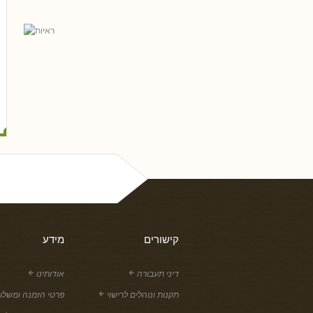
ל פריי, עו
גלית שאבי-וינמן
רם שכטר
ארז רוח
טלי חץ, עו
שי כ
נסים ונונו
קישורים
מידע
דיני תעבורה
אודותינו
תקנות ונוהלים לרישוי
פרטי הזמנה ומשלו