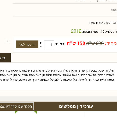
Sha
תב הספר:
אהרון נמדר
2012
ד קטלוגי:
10
שנת הוצאה:
מחיר:
690 ש"ח
150 ש"ח
כמות:
ביק
חלק זה עוסק בבעיות הפרוצדורליות של המס - נושאים שיש להם חשיבות פרקטית בחיי היום
באדמיניסטרציה של המס, הגשת שומות ואכיפת המס הן באמצעים אזרחיים והן באמצעים פ
המשפטיים העומדים לרשותו של הנישום לחלוק על השומה בדרך של השגה, ערר לוועדת ער
עורכי דין ממליצים