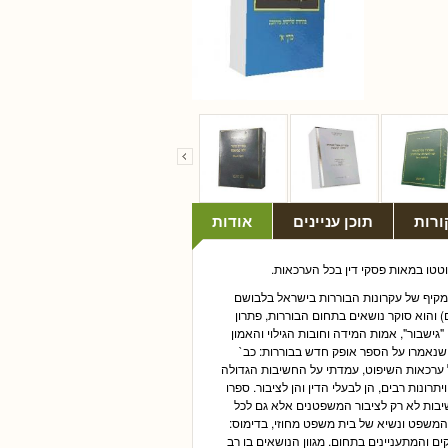
ורות
תוכן עניינים
אודות
ון מקיף של עקרונות הבוררות בישראל בלבושם
 הבוררות. בספר מעל ל-1,200 עמודים (שני כרכים) והוא סוקר נושאים בתחום הבוררות, פתרון
 "גישבור", אמות המידה וחובות הגילוי והאמון
 שנאמרו על הספר אופק חדש בבוררות: כב`
 ערכאות השיפוט, עמדתי על החשיבות הגדולה
ונות רבים, הן לבעלי הדין והן לציבור. ספרו
יבות לא רק לציבור המשפטנים אלא גם לכל
המשפט ונשיא של בית משפט מחוזי, בדימוס:
ם והמתעניינים בתחום. מגוון הנושאים בו רב