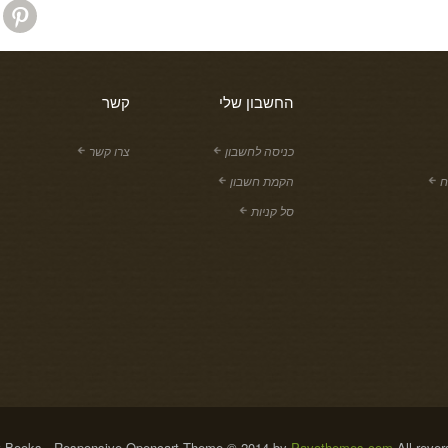
החשבון שלי
קשר
כניסה לחשבון
צרו קשר
ח
הקמת חשבון
סל קניות
 Books - Responsive Opencart Theme © 2014 by
Pavothemes.com
All rever