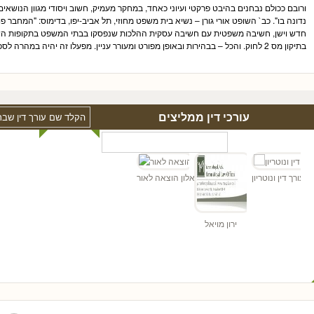
ורובם ככולם נבחנים בהיבט פרקטי ועיוני כאחד, במחקר מעמיק, חשוב ויסודי מגוון הנושאים 
נדונה בו". כב` השופט אורי גורן – נשיא בית משפט מחוזי, תל אביב-יפו, בדימוס: "המחבר פו
חדש וישן, חשיבה משפטית עם חשיבה עסקית ההלכות שנפסקו בבתי המשפט בתקופות השו
בתיקון מס 2 לחוק. והכל – בבהירות ובאופן מפורט ומעורר עניין. מפעלו זה יהיה במהרה לספר חשוב בארון הספרים המשפטי".
עורכי דין ממליצים
"ד
הן - עורך דין ונוטריון
אלון הוצאה לאור
ירון מויאל