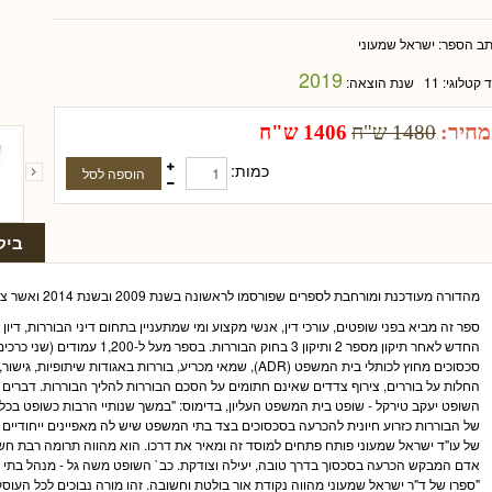
תב הספר:
ישראל שמעוני
2019
ד קטלוגי:
11
שנת הוצאה:
מחיר:
1480 ש"ח
1406 ש"ח
כמות:
ביק
מהדורה מעודכנת ומורחבת לספרים שפורסמו לראשונה בשנת 2009 ובשנת 2014 ואשר צוטטו במאות פסקי דין בכל הערכאות.
ספר זה מביא בפני שופטים, עורכי דין, אנשי מקצוע ומי שמתעניין בתחום דיני הבוררות, די
החדש לאחר תיקון מספר 2 ותיקון 3 בחוק
סכסוכים מחוץ לכותלי בית המשפט (
ADR
), שמאי מכריע, בוררות באגודות שיתופיות, גישור,
החלות על בוררים, צירוף צדדים שאינם חתומים על הסכם הבוררות להליך הבוררות. דברים
השופט יעקב טירקל - שופט בית המשפט העליון, בדימוס: "במשך שנותיי הרבות כשופט בכל
של הבוררות כזרוע חיונית להכרעה בסכסוכים בצד בתי המשפט שיש לה מאפיינים ייחודיים ויתר
של עו"ד ישראל שמעוני פותח פתחים למוסד זה ומאיר את דרכו. הוא מהווה תרומה רבת חש
אדם המבקש הכרעה בסכסוך בדרך טובה, יעילה וצודקת. כב` השופט משה גל - מנהל בתי 
"ספרו של ד"ר ישראל שמעוני מהווה נקודת אור בולטת וחשובה. זהו מורה נבוכים לכל העוסקי