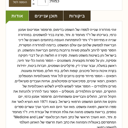
כמות:
ביקורות
תוכן עניינים
אודות
זוהי מהדורה שנייה לספרו של השופט בדימוס, פרופסור אמריטוס אמנון
כרמי, בעריכתו של ד"ר מוחמד ס. ותד, מרצה בכיר למשפטים. במהדורה
שנייה זו מתייחס ד"ר ותד להתפתחות הענפה בתחומים השונים של דיני
הבריאות לממשק שלהם עם עולם המשפט. בדומה למהדורה המקורית,
הספר סוקר לרוחב ולעומק סוגיות נרחבות בתחום הבריאות והמשפט, הן
בישראל והן בשיטות משפט משוות. סקירה זו חולשת הן על דברי חקיקה
ופסיקה, והן על ספרות מקצועית. משפטנים – הספר מהווה כלי עזר חיוני,
ראשון במעלה, עבור עורכי דין, פרקליטים ושופטים, חברות ביטוח, יחידות
בקרת איכות וניהול סיכונים, קופות חולים, בתי חולים, מוסדות ומעונות.
רופאים – הספר מייחד פרקים נרחבים לכל אחד מאוכלוסיות המטפלים:
רופאים, רופאי שיניים, פסיכיאטרים ופסיכולוגים, אחיות ועובדים סוציאליים.
מורים ותלמידים – הספר אמור לשמש ולסייע לשלוש האוכלוסיות של
החוקרים, המורים והתלמידים. מטופלים – הספר נועד להדריך ולהנחות את
הקהל הרחב, החולים והבריאים ומשפחותיהם. פרופסור אמנון כרמי, יזם
והקים את תחום המשפט הרפואי בישראל. בשנת 1971 הוא הוציא לאור את
ספרו הראשון, רפואה ומשפט. מאז ועד היום הוא חיבר וערך עשרים ספרים
נוספים, בריאות ומשפט מהווה את גולת הכותרת של עבודת חייו. ד"ר מוחמד
ס. ותד, הוא העורך הראשי של כתב העת הבינלאומי "Medicine and Law"
המתפרסם באנגלית והמהווה את כתב העת הרשמי של הארגון העולמי
למשפט רפואי.