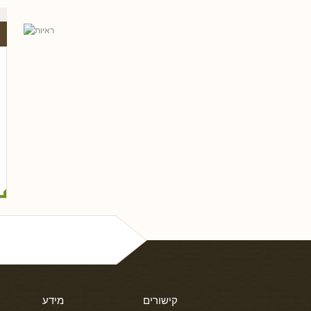
ל פריי, עו
גלית שאבי-וינמן
רם שכטר
ארז רוח
טלי חץ, עו
שי כ
נסים ונונו
קישורים
מידע