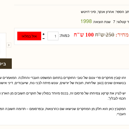
תב הספר:
אהרון אנקר, סיני דויטש
1998
ד קטלוגי:
7
שנת הוצאה:
מחיר:
250 ש"ח
100 ש"ח
כמות:
ביק
זהו קובץ מחקרים פרי עטם של טובי החוקרים בתחום המשפט העברי וההלכה. המאמרים ע
בנושאים שונים (כגון: שליחות, חובות של יורשים, עונש מיתה לבני-נוח, שיעבודים, דיני אישו
יש לציין את קרקע צמיחתו של פרסום זה, בכנס מיוחד בפולין של חוקרים חשובים מן הארץ ו
חכמי לובלין".
המקובץ כאן הוא חלק מן המחקרים שנישאו שם כהרצאות, ובפרסומם – תרומה חשובה ה
העברי.