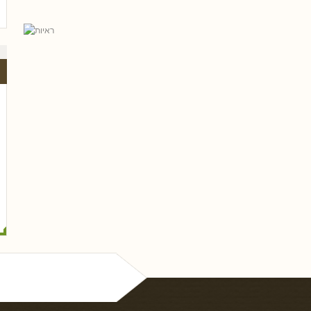
אל פריי, עו
גלית שאבי-וינמן
רם שכטר
ארז רוח
טלי חץ, ע
שי 
נסים ונונו