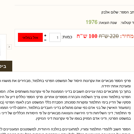
תב הספר:
שלום אלבק
1976
ד קטלוגי:
שנת הוצאה:
מחיר:
220 ש"ח
100 ש"ח
כמות:
ביק
פרקי הספר מבארים את עקרונות היסוד של המשפט הפרטי בתלמוד, מבהירים את מושגיו ו
ומערכת אחת יחידה.
בתוך כך מתבארים כמה עניינים חשובים בדיני הממונות על פי עקרונות משותפים אלה. הספ
הפרטי בתלמוד ואינו צריך השלמה והבהרה מספרים אחרים. פרקי הספר כוללים דיון על היח
פסקיו של הדיין בימי התלמוד ומקורות סמכותו; הסברת כללי המשפט הבין לאומי הפרטי (בר
(המעמד האישי) של בני אדם כפי שהם מתגלים בדיני העבדים בתלמוד, ויחסם לדיני הממונ
פי התלמוד; דיני השליחות ודיני הירושה והצוואה מבוארים על פי היסודות הכלליים של דיני ה
במשפט הפרטי, ודיני אדם המזיק בגופו על פי עקרונות דיני הנזיקין.
הספר חשוב ללומדי התלמוד ומוריו, למתעניינים בהלכה היהודית, למשפטנים המעוניינים 