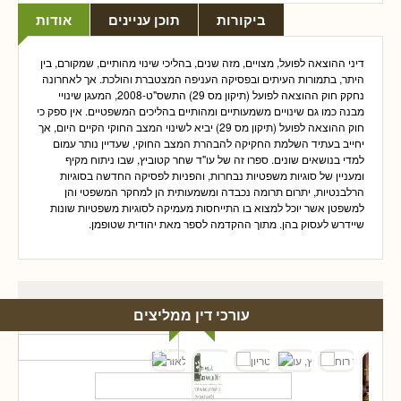
ביקורות
תוכן עניינים
אודות
דיני ההוצאה לפועל, מצויים, מזה שנים, בהליכי שינוי מהותיים, שמקורם, בין
היתר, בתמורות העיתים ובפסיקה העניפה המצטברת והולכת. אך לאחרונה
נחקק חוק ההוצאה לפועל (תיקון מס 29) התשס"ט-2008, המעגן שינויי
מבנה כמו גם שינויים משמעותיים ומהותיים בהליכים המשפטיים. אין ספק כי
חוק ההוצאה לפועל (תיקון מס 29) יביא לשינוי המצב החוקי הקיים היום, אך
יחייב בעתיד השלמת החקיקה להבהרת המצב החוקי, שעדיין נותר עמום
למדי בנושאים שונים. ספרו זה של עו"ד שחר קטוביץ, שבו ניתוח מקיף
ומעניין של סוגיות משפטיות נבחרות, והפניות לפסיקה החדשה בסוגיות
הרלבנטיות, יתרום תרומה נכבדה ומשמעותית הן למחקר המשפטי והן
למשפטן אשר יוכל למצוא בו התייחסות מעמיקה לסוגיות משפטיות שונות
שיידרש לעסוק בהן. מתוך ההקדמה לספר מאת יהודית שטופמן.
עורכי דין ממליצים