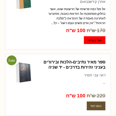
אהרן קירשנבאום
אל מול כמה פרשיות של הרשעות שווא, אשר
בחלקן מסתמכות על הודאות כוזבות, מתערער
לאחרונה מעמדה של ההודאה כ"מלכת
הראיות"."אין אדם משים עצמו רשע" – כל...
170 ש"ח
100 ש"ח
Sale
ספר מאיר נתיבים-הלכות ובירורים
בעניני זהירות בדרכים - יד שניה
רועי צבי תמיר
...
220 ש"ח
100 ש"ח