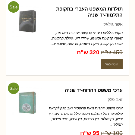
Sale
תולדות המשפט העברי בתקופת
התלמוד-יד שניה
אשר גולאק
תקנות כלליות בעניני קרקעות ועבודת האדמה,
שעורי קרקעות וסוגיהן, שרידי דיני גאולת קרקעות,
מכירת קרקעות, חזקת השנים, אריסות, שעבודים...
450 ש"ח
320 ש"ח
Sale
ערכי משפט ויהדות-יד שניה
זאב פלק
ערכי משפט ויהדות מאת פרופסור זאב פלק לקראת
פילוסופיה של ההלכה הספר כולל ערכים ודינים, דין
ורצון, דין ושלום, דין ויציבות, דין וצדק, יחיד וציבור,
תהליך ...
100 ש"ח
95 ש"ח