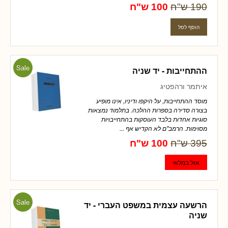
190 ש"ח
100 ש"ח
Sale
ההתחייבות - יד שניה
איתמר ורהפטיג
מוסד ההתחייבות, על היקפו ודיניו, אינו מופיע
בצורה סדירה בספרות ההלכה. בתלמוד נמצאות
סוגיות אחדות בלבד העוסקות בהתחייבויות
מסוימות. הרמב"ם לא הקדיש אף ...
395 ש"ח
100 ש"ח
Sale
הרשעה עצמית במשפט העברי - יד
שניה