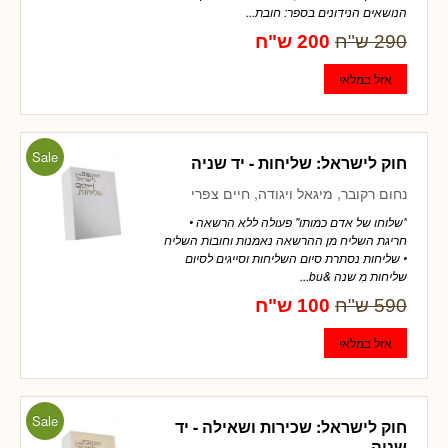
הנושאים הנידונים בספר: חובת...
290 ש"ח
200 ש"ח
Sale
חוק לישראל: שליחות - יד שניה
נחום רקובר, מיגאל ויגודה, חיים צפרי
"שלוחו של אדם כמותו" פעולה ללא הרשאה •
חריגת השליח מן ההרשאה נאמנות וחובות השליח
• שליחות נסתרת סיום השליחות וסייגים לסיום
שליחות מִ שנה &bu...
590 ש"ח
100 ש"ח
Sale
חוק לישראל: שכירות ושאילה - יד
שניה