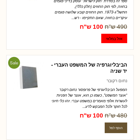
ספר זה בסדרת "חוק לישראל" עוסק בדיני פגמים
בחוזה, לפי חוק החוזים (חלק כללי),
התשל"ג-1973. חוק החוזים קובע שלושה פגמים
עיקריים בחוזה, שאם התקיימו - רש...
490 ש"ח
100 ש"ח
Sale
הביבליוגרפיה של המשפט העברי -
יד שניה
נחום רקובר
המפעל הביבליוגרפי של פרופסור נחום רקובר
"אוצר המשפט", כשמו כן הוא, אוצר של הפניות
לעשרות אלפי מאמרים במשפט עברי. זהו כלי חיוני
לכל חוקר ולכל המבקש לדע...
480 ש"ח
100 ש"ח