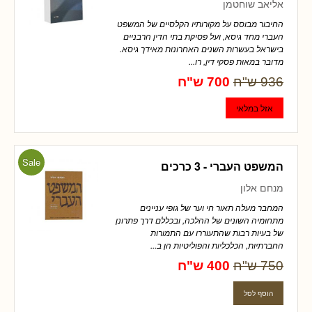
אליאב שוחטמן
החיבור מבוסס על מקורותיו הקלסיים של המשפט
העברי מחד גיסא, ועל פסיקת בתי הדין הרבניים
בישראל בעשרות השנים האחרונות מאידך גיסא.
מדובר במאות פסקי דין, רו...
936 ש"ח
700 ש"ח
Sale
המשפט העברי - 3 כרכים
מנחם אלון
המחבר מעלה תאור חי וער של גופי עניינים
מתחומיה השונים של ההלכה, ובכללם דרך פתרונן
של בעיות רבות שהתעוררו עם התמורות
החברתיות, הכלכליות והפוליטיות הן ב...
750 ש"ח
400 ש"ח