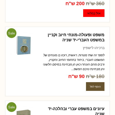
360 ש"ח
200 ש"ח
Sale
משפט ופעולה-מונחי חיוב וקניין
במשפט העברי-יד שניה
ברכיהו לישפיץ
לספר זה שתי מטרות. ראשית, רוכזו בו מונחים של
המשפט העברי, ביחוד בתחומי החיוב והקניין,
ורבים מהם הונהרו כאן הן מבחינת בסיסם הלשוני
והן מבחינת טיבם המשפ...
180 ש"ח
90 ש"ח
Sale
עיונים במשפט עברי ובהלכה-יד
שניה