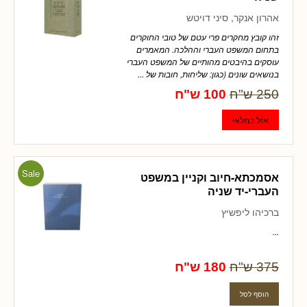
אהרון אנקר, סיני דויטש
זהו קובץ מחקרים פרי עטם של טובי החוקרים
בתחום המשפט העברי וההלכה. המאמרים
עוסקים בהיבטים מהותיים של המשפט העברי
בנושאים שונים (כגון: שליחות, חובות של ...
250 ש"ח
100 ש"ח
Sale
אסמכתא-חיוב וקניין במשפט
העברי-יד שניה
ברכיהו ליפשיץ
...
375 ש"ח
180 ש"ח