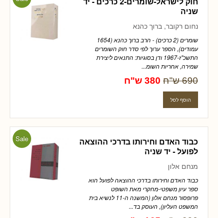
חוק לישראל-שומרים-2 כרכים - יד
שניה
נחום רקובר, ברוך כהנא
שומרים (2 כרכים) - הרב ברוך כהנא (1654
עמודים), הספר ערוך לפי סדר חוק השומרים
התשכ"ז-1967 ודן בסוגיות: התנאים ליצירת
שמירה, אחריות השומ...
690 ש"ח
380 ש"ח
Sale
כבוד האדם וחירותו בדרכי ההוצאה
לפועל - יד שניה
מנחם אלון
כבוד האדם וחירותו בדרכי ההוצאה לפועל הוא
ספר עיון משפטי-מחקרי מאת השופט
פרופסור מנחם אלון (המשנה ה-11 לנשיא בית
המשפט העליון), העוסק בד...