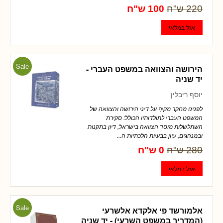
220 ש"ח
100 ש"ח
Sale
הירושה והצוואה במשפט העברי -
יד שניה
יוסף ריבלין
לפנינו מחקר מקיף על דיני הירושה והצוואה של
המשפט העברי לתולדותיו הכולל: סקירת
השתלשלות מוסד הצוואה בישראל, דיון בתקנות
ובמנהגים, עיון בבעיות הלכתיות ה...
280 ש"ח
0 ש"ח
Sale
אלמורשד פי אלקדא אלשרעי
(המדריך במשפט השרעי) - יד שניה