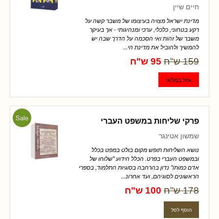
חיים שיין
מדינת ישראל מצויה בעיצומו של משבר קשה על
רקע בטחוני, כלכלי, ערכי ומנהיגותי - אך בעיקר
משבר של זהות ואי הסכמה על הדרך שבה יש
להמשיך ולהוביל את מדינת הי...
159 ש"ח
95 ש"ח
Sale
פרקי שליחות במשפט העברי
שמשון אטינגר
נושא השליחות תופש מקום בולט במפט בכלל
ובמשפט העברי בפרט. הכלל הידוע "שלוחו של
אדם כמותו" נדון בהרחבה בסוגיות התלמוד, בספרי
הראשונים לסוגיהם, ועד אחרונ...
178 ש"ח
100 ש"ח