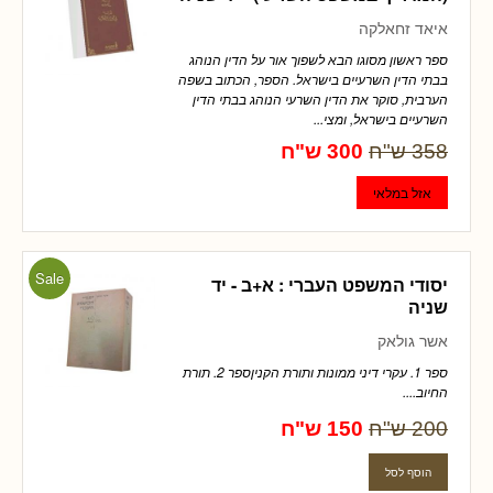
איאד זחאלקה
ספר ראשון מסוגו הבא לשפוך אור על הדין הנוהג
בבתי הדין השרעיים בישראל. הספר, הכתוב בשפה
הערבית, סוקר את הדין השרעי הנוהג בבתי הדין
השרעיים בישראל, ומצי...
358 ש"ח
300 ש"ח
Sale
יסודי המשפט העברי : א+ב - יד
שניה
אשר גולאק
ספר 1. עקרי דיני ממונות ותורת הקניןספר 2. תורת
החיוב....
200 ש"ח
150 ש"ח