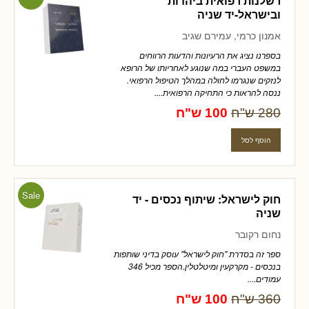
רשלנות רפואית ביהדות
ובישראל-יד שניה
אמנון כרמי, עמירם שגיב
בספרנו נציג את הרעיונות והדעות הרווחים
במשפט העברי במה שנוגע לאחריותו של הרופא
לנזקים שנגרמו לחולה במהלך הטיפול הרפואי.
ננסה להראות כי התחיקה הרפואית....
280 ש"ח
100 ש"ח
Sale
חוק לישראל: שיתוף נכסים - יד
שניה
נחום רקובר
ספר זה בסדרת "חוק לישראל" עוסק בדיני שותפות
בנכסים - מקרקעין ומיטלטלין.הספר מכיל 346
עמודים....
360 ש"ח
100 ש"ח