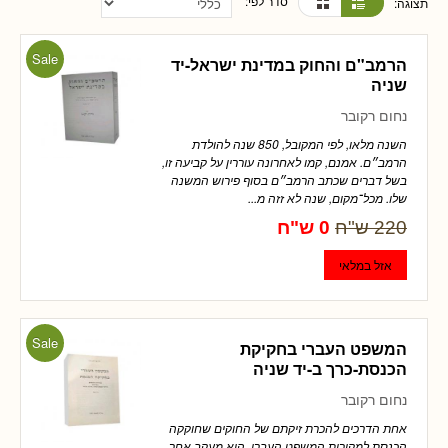
סדר לפי:
תצוגה:
Sale
הרמב"ם והחוק במדינת ישראל-יד
שניה
נחום רקובר
השנה מלאו, לפי המקובל, 850 שנה להולדת
הרמב״ם. אמנם, קמו לאחרונה עוררין על קביעה זו,
בשל דברים שכתב הרמב״ם בסוף פירוש המשנה
שלו. מכל־מקום, שנה לא זזה מ...
220 ש"ח
0 ש"ח
Sale
המשפט העברי בחקיקת
הכנסת-כרך ב-יד שניה
נחום רקובר
אחת הדרכים להכרת זיקתם של החוקים שחוקקה
הכנסת למקורות המשפט העברי, היא מעקב אחר