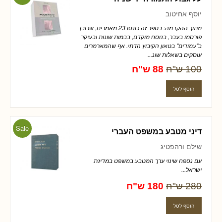
יוסף אחיטוב
מתוך ההקדמה: בספר זה כונסו 23 מאמרים, שרובן
פורסמו בעבר, בנוסח מוקדם, בבמות שונות ובעיקר
ב"עמודים" בטאון הקיבוץ הדתי. אף שהמארמרים
עוסקים בשאלות שונ...
100 ש"ח
88 ש"ח
Sale
דיני מטבע במשפט העברי
שילם ורהפטיג
עם נספח שינוי ערך המטבע במשפט במדינת
ישראל...
280 ש"ח
180 ש"ח