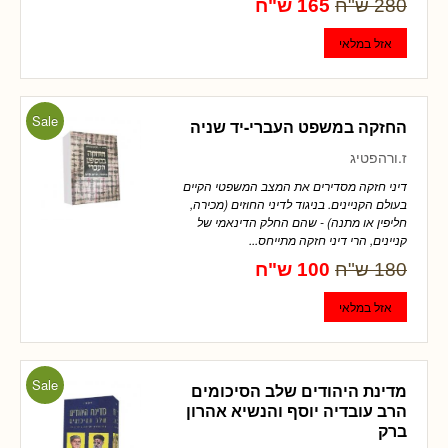
280 ש"ח
165 ש"ח
Sale
החזקה במשפט העברי-יד שניה
ז.ורהפטיג
דיני חזקה מסדירים את המצב המשפטי הקיים
בעולם הקניינים. בניגוד לדיני החוזים (מכירה,
חליפין או מתנה) - שהם החלק הדינאמי של
קניינים, הרי דיני חזקה מתייחס...
180 ש"ח
100 ש"ח
Sale
מדינת היהודים שלב הסיכומים
הרב עובדיה יוסף והנשיא אהרון
ברק