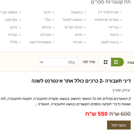
תת קטגוריות ספרים
אזרחי/סדר דין
בנקאות
חינוך
משפט עברי
אגודות שיתופיות
הוצאה לפועל
כללי
מקרקעין
בוררות
זכויות יוצרים
מיסים
נזיקין
ביטוח
חוזים
מכרזים
עבודה
ביטוח לאומי
חברות
משפחה/ירושה
פלילי
סדר לפי:
וגה:
דיני תעבורה -2 כרכים כולל אתר אינטרנט לשנה
יצחק שורץ
2 האוגדנים מכילים את כל החומר החשוב בנושא: פקודת התעבורה, תקנות התעבורה, לוח 
ושונות (דברי חקיקה נוספים הקשורים בנושא התעבורה. האוגדני...
600 ש"ח
550 ש"ח