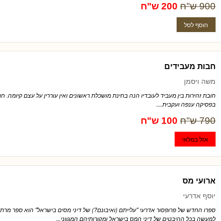
900 ש"ח
200 ש"ח
חבות מעבידים
משה ויסמן
חובת זהירות בין מעביד לעובדיו הנה בחינת מושכלת ראשונים ואין עוררין על עצם קיומה. חו
בפסיקה ענפה ועקבית....
790 ש"ח
100 ש"ח
ארועי מס
יוסף אדרעי
ספרו החדש של פרופסור אדרעי "עלייתם (ואיבונם?) של דיני מסים בישראל" הוא ספר מרת
למעשה בכל ההיבטים של דיני המס בישראל ומקורותיהם המגווני...