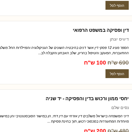
דין ופסיקה במשפט הרפואי
דיוויס יונתן
הספר מציג 12 פסקי דין אשר דנים בהיבטיה השונים של הגניקולוגיה והמיילדות החל מש
ההתעברות, המעקב והטיפול בהריון, שלב האבחון והקבלה לב...
690 ש"ח
100 ש"ח
יחסי ממון ורכוש בדין והפסיקה - יד שניה
נסים שלם
דיני המשפחה בישראל משלבים דין אזרחי עם דין דתי, הן במישור הסובסטנטיבי והן במישור 
מיוחדות המתעוררות בסכסוכי רכוש, תוך בחינת פסיקת ...
480 ש"ח
200 ש"ח